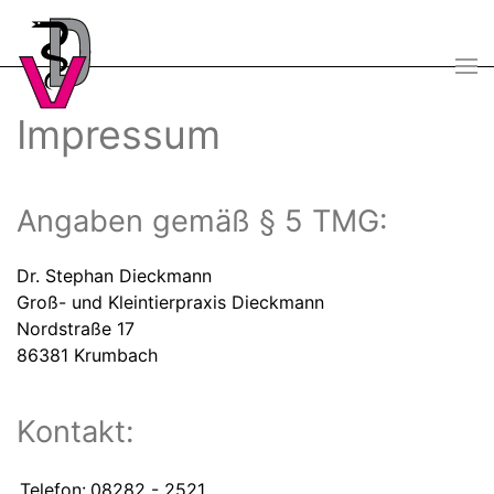
Skip
to
main
Impressum
content
Angaben gemäß § 5 TMG:
Dr. Stephan Dieckmann
Groß- und Kleintierpraxis Dieckmann
Nordstraße 17
86381 Krumbach
Kontakt:
Telefon:
08282 - 2521